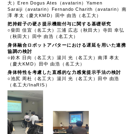
大）Eren Dogus Ates（avatarin）Yamen
Saraiji（avatarin）Fernando Charith（avatarin）南
澤 孝太（慶大KMD）田中 由浩（名工大）
把持鉗子の硬さ提示機能付与に関する基礎研究
○柴田 佳宜（名工大）三浦 広志（秋田大）寺田 幸弘
（秋田大）田中 由浩（名工大）
身体融合ロボットアバターにおける遅延を用いた連携
協調の検討
○鈴木 日向（名工大）湯川 光（名工大）南澤 孝太
（慶大KMD）田中 由浩（名工大）
身体特性を考慮した直感的な力感覚提示手法の検討
○池尻 周杜（名工大）湯川 光（名工大）田中 由浩
（名工大/InaRIS）