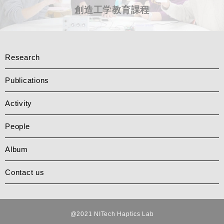
創造工学教育課程
Research
Publications
Activity
People
Album
Contact us
@2021 NITech Haptics Lab