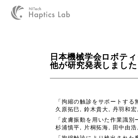
日本機械学会ロボティ
他が研究発表しました
「拘縮の触診をサポートする
久原拓巳, 鈴木貴大, 丹羽和宏
「皮膚振動を用いた作業識別
杉浦慎平, 片桐拓海, 田中由浩
「拘縮触診により検出された